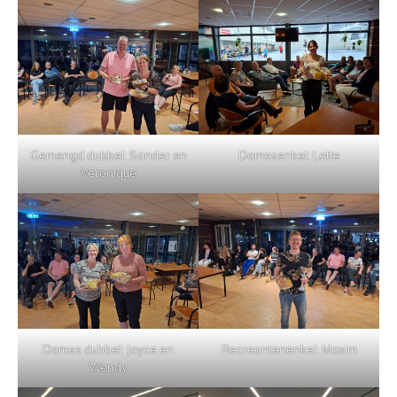
Gemengd dubbel: Sander en
Damesenkel: Lotte
Veronique
Dames dubbel: Joyce en
Recreantenenkel: Maxim
Wendy