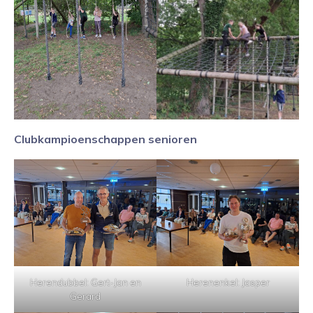
Clubkampioenschappen senioren
Herendubbel: Gert-Jan en
Herenenkel: Jasper
Gerard