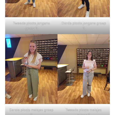
Tweede plaats jongens
Derde plaats jongens groep
groep 3
3
Eerste plaats meisjes groep
Tweede plaats meisjes
3
groep 3