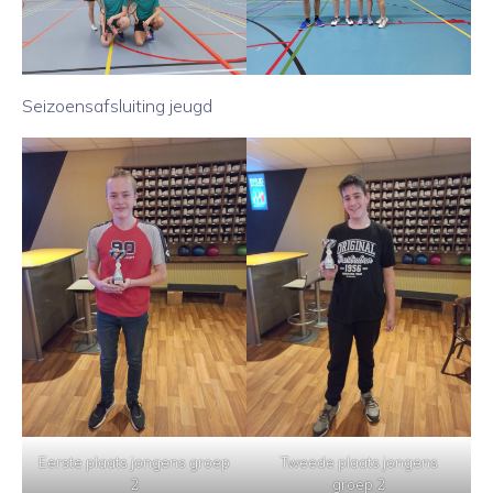
Seizoensafsluiting jeugd
Eerste plaats jongens groep
Tweede plaats jongens
2
groep 2