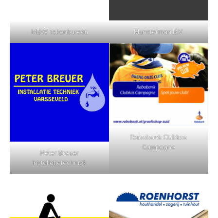
MBW Tekenbureau
Munsterman B.V.
Rabobank Clubkas
Campagne
Peter Breuer
Installatietechniek