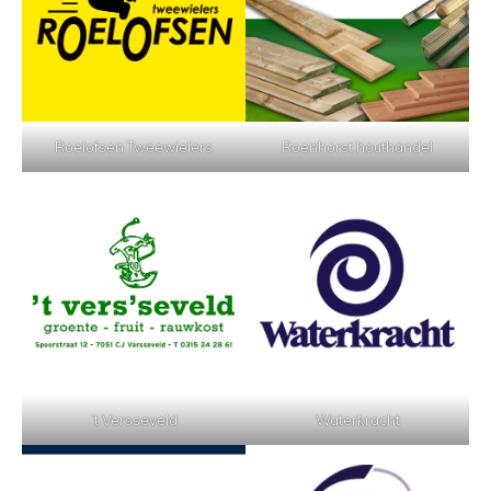
Roelofsen Tweewielers
Roenhorst houthandel
’t Versseveld
Waterkracht