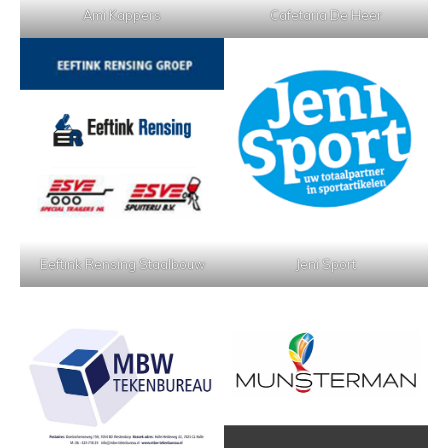
Ami Kappers
Cafetaria De Heer
Eeftink Rensing Staalbouw
Jeni Sport