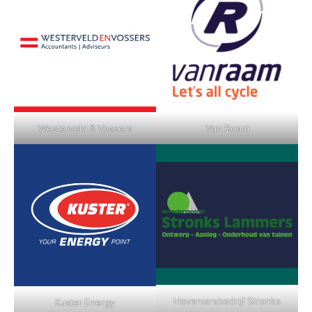
Westerveld & Vossers
Van Raam
Hoveniersbedrijf Stronks
Kuster Energ
y